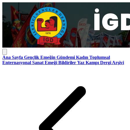
Ana Sayfa
Gençlik
Emeğin Gündemi
Kadın
Toplumsal
Enternasyonal
Sanat Emeği
Bildiriler
Yaz Kampı
Dergi Arşivi