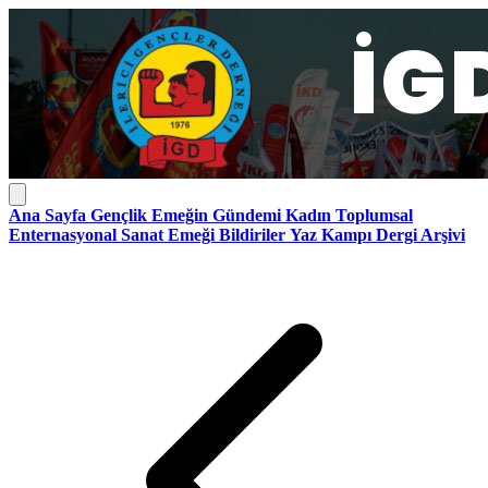
Ana Sayfa
Gençlik
Emeğin Gündemi
Kadın
Toplumsal
Enternasyonal
Sanat Emeği
Bildiriler
Yaz Kampı
Dergi Arşivi