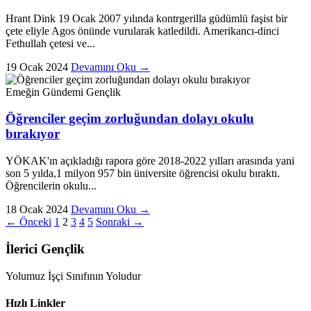
Hrant Dink 19 Ocak 2007 yılında kontrgerilla güdümlü faşist bir
çete eliyle Agos önünde vurularak katledildi. Amerikancı-dinci
Fethullah çetesi ve...
19 Ocak 2024
Devamını Oku →
Emeğin Gündemi
Gençlik
Öğrenciler geçim zorluğundan dolayı okulu
bırakıyor
YÖKAK'ın açıkladığı rapora göre 2018-2022 yılları arasında yani
son 5 yılda,1 milyon 957 bin üniversite öğrencisi okulu bıraktı.
Öğrencilerin okulu...
18 Ocak 2024
Devamını Oku →
← Önceki
1
2
3
4
5
Sonraki →
İlerici Gençlik
Yolumuz İşçi Sınıfının Yoludur
Hızlı Linkler