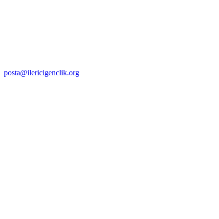
posta@ilericigenclik.org