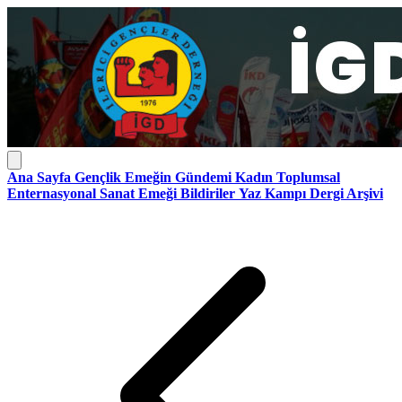
Ana Sayfa
Gençlik
Emeğin Gündemi
Kadın
Toplumsal
Enternasyonal
Sanat Emeği
Bildiriler
Yaz Kampı
Dergi Arşivi