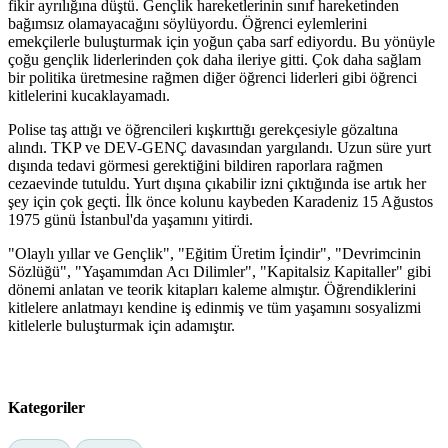
fikir ayrılığına düştü. Gençlik hareketlerinin sınıf hareketinden
bağımsız olamayacağını söylüyordu. Öğrenci eylemlerini
emekçilerle buluşturmak için yoğun çaba sarf ediyordu. Bu yönüyle
çoğu gençlik liderlerinden çok daha ileriye gitti. Çok daha sağlam
bir politika üretmesine rağmen diğer öğrenci liderleri gibi öğrenci
kitlelerini kucaklayamadı.
Polise taş attığı ve öğrencileri kışkırttığı gerekçesiyle gözaltına
alındı. TKP ve DEV-GENÇ davasından yargılandı. Uzun süre yurt
dışında tedavi görmesi gerektiğini bildiren raporlara rağmen
cezaevinde tutuldu. Yurt dışına çıkabilir izni çıktığında ise artık her
şey için çok geçti. İlk önce kolunu kaybeden Karadeniz 15 Ağustos
1975 günü İstanbul'da yaşamını yitirdi.
"Olaylı yıllar ve Gençlik", "Eğitim Üretim İçindir", "Devrimcinin
Sözlüğü", "Yaşamımdan Acı Dilimler", "Kapitalsiz Kapitaller" gibi
dönemi anlatan ve teorik kitapları kaleme almıştır. Öğrendiklerini
kitlelere anlatmayı kendine iş edinmiş ve tüm yaşamını sosyalizmi
kitlelerle buluşturmak için adamıştır.
Kategoriler