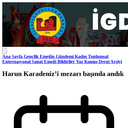
Ana Sayfa
Gençlik
Emeğin Gündemi
Kadın
Toplumsal
Enternasyonal
Sanat Emeği
Bildiriler
Yaz Kampı
Dergi Arşivi
Harun Karadeniz’i mezarı başında andık