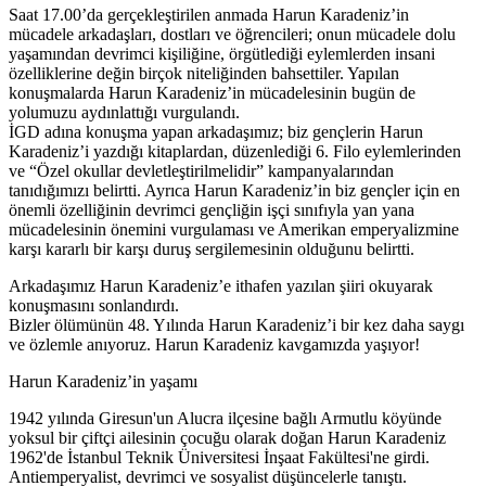
Saat 17.00’da gerçekleştirilen anmada Harun Karadeniz’in
mücadele arkadaşları, dostları ve öğrencileri; onun mücadele dolu
yaşamından devrimci kişiliğine, örgütlediği eylemlerden insani
özelliklerine değin birçok niteliğinden bahsettiler. Yapılan
konuşmalarda Harun Karadeniz’in mücadelesinin bugün de
yolumuzu aydınlattığı vurgulandı.
İGD adına konuşma yapan arkadaşımız; biz gençlerin Harun
Karadeniz’i yazdığı kitaplardan, düzenlediği 6. Filo eylemlerinden
ve “Özel okullar devletleştirilmelidir” kampanyalarından
tanıdığımızı belirtti. Ayrıca Harun Karadeniz’in biz gençler için en
önemli özelliğinin devrimci gençliğin işçi sınıfıyla yan yana
mücadelesinin önemini vurgulaması ve Amerikan emperyalizmine
karşı kararlı bir karşı duruş sergilemesinin olduğunu belirtti.
Arkadaşımız Harun Karadeniz’e ithafen yazılan şiiri okuyarak
konuşmasını sonlandırdı.
Bizler ölümünün 48. Yılında Harun Karadeniz’i bir kez daha saygı
ve özlemle anıyoruz. Harun Karadeniz kavgamızda yaşıyor!
Harun Karadeniz’in yaşamı
1942 yılında Giresun'un Alucra ilçesine bağlı Armutlu köyünde
yoksul bir çiftçi ailesinin çocuğu olarak doğan Harun Karadeniz
1962'de İstanbul Teknik Üniversitesi İnşaat Fakültesi'ne girdi.
Antiemperyalist, devrimci ve sosyalist düşüncelerle tanıştı.