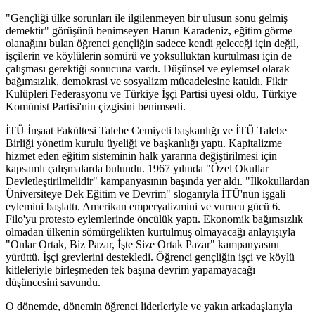
"Gençliği ülke sorunları ile ilgilenmeyen bir ulusun sonu gelmiş
demektir" görüşünü benimseyen Harun Karadeniz, eğitim görme
olanağını bulan öğrenci gençliğin sadece kendi geleceği için değil,
işçilerin ve köylülerin sömürü ve yoksulluktan kurtulması için de
çalışması gerektiği sonucuna vardı. Düşünsel ve eylemsel olarak
bağımsızlık, demokrasi ve sosyalizm mücadelesine katıldı. Fikir
Kulüpleri Federasyonu ve Türkiye İşçi Partisi üyesi oldu, Türkiye
Komünist Partisi'nin çizgisini benimsedi.
İTÜ İnşaat Fakültesi Talebe Cemiyeti başkanlığı ve İTÜ Talebe
Birliği yönetim kurulu üyeliği ve başkanlığı yaptı. Kapitalizme
hizmet eden eğitim sisteminin halk yararına değiştirilmesi için
kapsamlı çalışmalarda bulundu. 1967 yılında "Özel Okullar
Devletleştirilmelidir" kampanyasının başında yer aldı. "İlkokullardan
Üniversiteye Dek Eğitim ve Devrim" sloganıyla İTÜ'nün işgali
eylemini başlattı. Amerikan emperyalizmini ve vurucu gücü 6.
Filo'yu protesto eylemlerinde öncülük yaptı. Ekonomik bağımsızlık
olmadan ülkenin sömürgelikten kurtulmuş olmayacağı anlayışıyla
"Onlar Ortak, Biz Pazar, İşte Size Ortak Pazar" kampanyasını
yürüttü. İşçi grevlerini destekledi. Öğrenci gençliğin işçi ve köylü
kitleleriyle birleşmeden tek başına devrim yapamayacağı
düşüncesini savundu.
O dönemde, dönemin öğrenci liderleriyle ve yakın arkadaşlarıyla