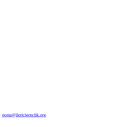
posta@ilericigenclik.org