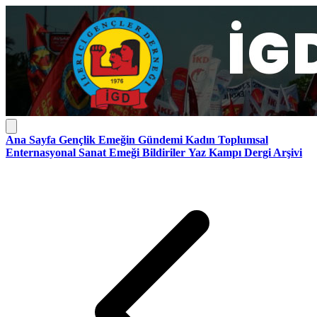
Ana Sayfa
Gençlik
Emeğin Gündemi
Kadın
Toplumsal
Enternasyonal
Sanat Emeği
Bildiriler
Yaz Kampı
Dergi Arşivi