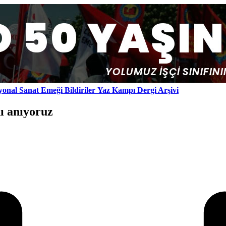
yonal
Sanat Emeği
Bildiriler
Yaz Kampı
Dergi Arşivi
ı anıyoruz