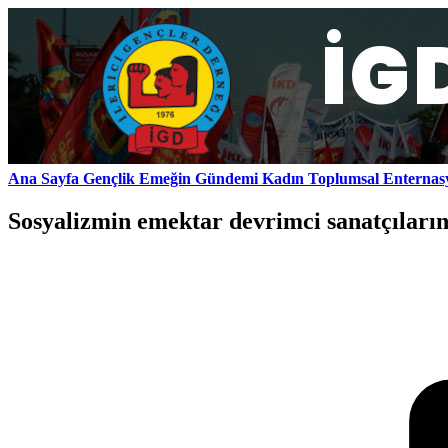
Ana Sayfa
Gençlik
Emeğin Gündemi
Kadın
Toplumsal
Enternas
Sosyalizmin emektar devrimci sanatçıların