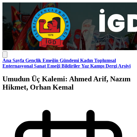
Ana Sayfa
Gençlik
Emeğin Gündemi
Kadın
Toplumsal
Enternasyonal
Sanat Emeği
Bildiriler
Yaz Kampı
Dergi Arşivi
Umudun Üç Kalemi: Ahmed Arif, Nazım
Hikmet, Orhan Kemal