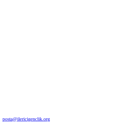
posta@ilericigenclik.org