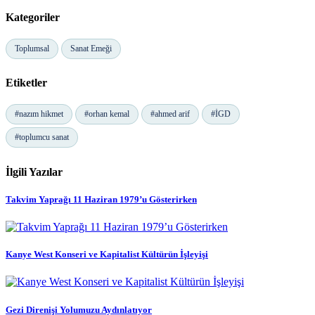
Kategoriler
Toplumsal
Sanat Emeği
Etiketler
#nazım hikmet
#orhan kemal
#ahmed arif
#İGD
#toplumcu sanat
İlgili Yazılar
Takvim Yaprağı 11 Haziran 1979’u Gösterirken
Kanye West Konseri ve Kapitalist Kültürün İşleyişi
Gezi Direnişi Yolumuzu Aydınlatıyor