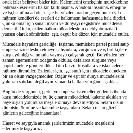
ortak izler beliriyor bizler için. Kalemlerini emekçinin mürekkebine
batırarak eserlerini halkın kurtuluşuna, Anadolu insanına, emeğine
ve işçi sınıfına adadılar. İşte bu yüzden aradan geçen bunca yıla
rağmen kendileri de eserleri de halkımızın hafızasında hala dipdiri.
Çünkü onlar için sanat, insanı ve dünyayı değiştirme mücadelesi
demekti. Onlar, ezilen halkın mücadelesinin edebiyatımızdaki
yansısı olarak sömürüsüz, eşit, özgür bir düzen için mücadele ettiler.
Mücadele hayatları gericiliğe, faşizme, memleketi parsel parsel satıp
emperyalizme teslim etmeye çalışanlara, vurguncu ve iş birlikçilere
karşı aydınlığı ve umudu yaymaya çalışarak geçti. Bu yüzden her
zaman egemenlerin odağında oldular, defalarca sürgüne veya
hapishanelere gönderildiler. Tüm bu zor koşullara ve işkencelere
rağmen direndiler. Ezilenler için, işçi sınıfı için mücadele etmekten
bir an olsun vazgeçmediler. Özgür ve eşit bir dünya mücadelesini
yalnızca satırlara değil aynı zamanda halkın yüreğine taşıdılar.
Bugün de vurguncu, gerici ve emperyalist emeller güden istibdada
karşı mücadelemizde bu üç çınarın mücadelesi, kaleme aldıkları ve
haykırışları yolumuza meşale olmaya devam ediyor. Selam olsun
direnişini ömrüne ve kalemine taşıyanlara. Selam olsun güzel
günlerin geleceğine inananlara!
Hasret ve saygıyla anarak şairlerimizin mücadele meşalesini
ellerimizde taşıyoruz.