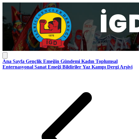
Ana Sayfa
Gençlik
Emeğin Gündemi
Kadın
Toplumsal
Enternasyonal
Sanat Emeği
Bildiriler
Yaz Kampı
Dergi Arşivi