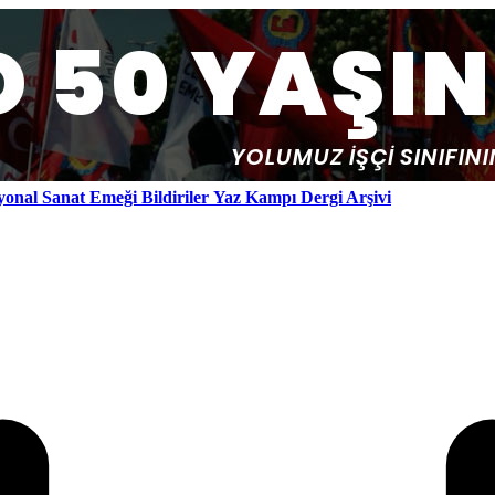
yonal
Sanat Emeği
Bildiriler
Yaz Kampı
Dergi Arşivi