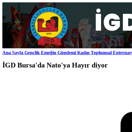
Ana Sayfa
Gençlik
Emeğin Gündemi
Kadın
Toplumsal
Enternas
İGD Bursa'da Nato'ya Hayır diyor