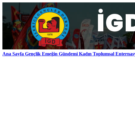
Ana Sayfa
Gençlik
Emeğin Gündemi
Kadın
Toplumsal
Enternas