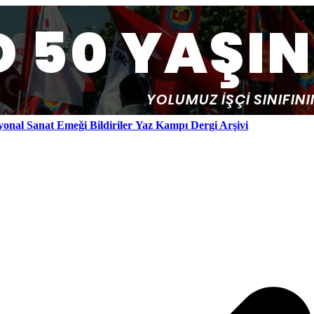
yonal
Sanat Emeği
Bildiriler
Yaz Kampı
Dergi Arşivi