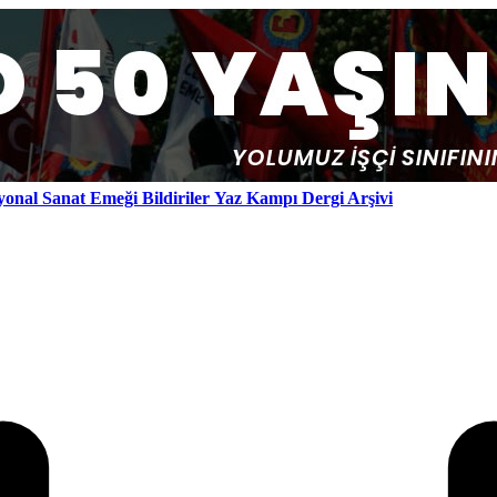
yonal
Sanat Emeği
Bildiriler
Yaz Kampı
Dergi Arşivi