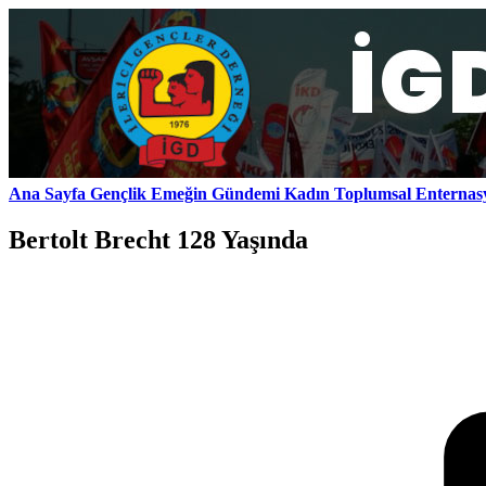
Ana Sayfa
Gençlik
Emeğin Gündemi
Kadın
Toplumsal
Enternas
Bertolt Brecht 128 Yaşında