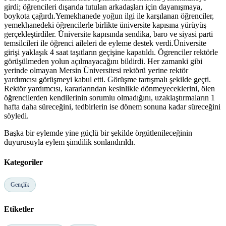
girdi; öğrencileri dışarıda tutulan arkadaşları için dayanışmaya,
boykota çağırdı.Yemekhanede yoğun ilgi ile karşılanan öğrenciler,
yemekhanedeki öğrencilerle birlikte üniversite kapısına yürüyüş
gerçekleştirdiler. Üniversite kapısında sendika, baro ve siyasi parti
temsilcileri ile öğrenci aileleri de eyleme destek verdi.Üniversite
girişi yaklaşık 4 saat taşıtların geçişine kapatıldı. Ögrenciler rektörle
görüşülmeden yolun açılmayacağını bildirdi. Her zamanki gibi
yerinde olmayan Mersin Üniversitesi rektörü yerine rektör
yardımcısı görüşmeyi kabul etti. Görüşme tartışmalı şekilde geçti.
Rektör yardımcısı, kararlarından kesinlikle dönmeyeceklerini, ölen
öğrencilerden kendilerinin sorumlu olmadığını, uzaklaştırmaların 1
hafta daha süreceğini, tedbirlerin ise dönem sonuna kadar süreceğini
söyledi.
Başka bir eylemde yine güçlü bir şekilde örgütlenileceğinin
duyurusuyla eylem şimdilik sonlandırıldı.
Kategoriler
Gençlik
Etiketler