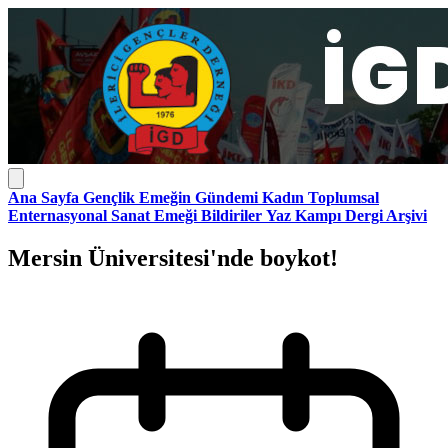
Ana Sayfa
Gençlik
Emeğin Gündemi
Kadın
Toplumsal
Enternasyonal
Sanat Emeği
Bildiriler
Yaz Kampı
Dergi Arşivi
Mersin Üniversitesi'nde boykot!