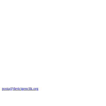
posta@ilericigenclik.org