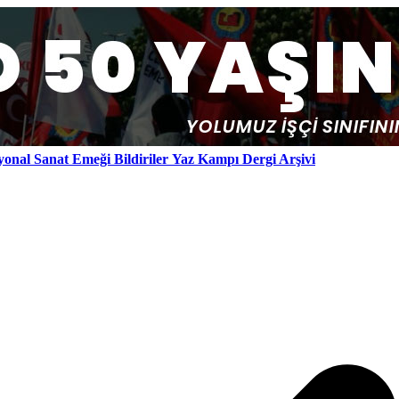
yonal
Sanat Emeği
Bildiriler
Yaz Kampı
Dergi Arşivi