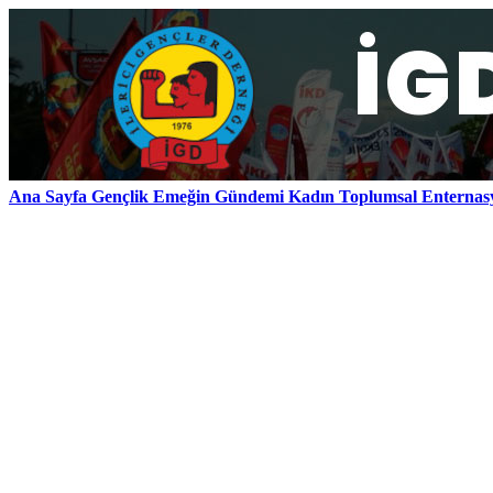
Ana Sayfa
Gençlik
Emeğin Gündemi
Kadın
Toplumsal
Enternas