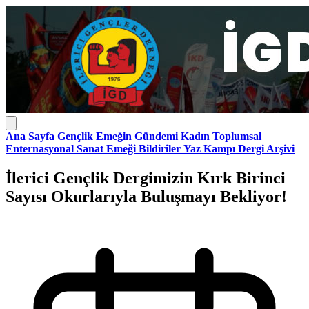
Ana Sayfa
Gençlik
Emeğin Gündemi
Kadın
Toplumsal
Enternasyonal
Sanat Emeği
Bildiriler
Yaz Kampı
Dergi Arşivi
İlerici Gençlik Dergimizin Kırk Birinci
Sayısı Okurlarıyla Buluşmayı Bekliyor!