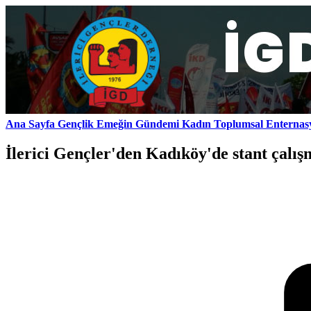
Ana Sayfa
Gençlik
Emeğin Gündemi
Kadın
Toplumsal
Enternas
İlerici Gençler'den Kadıköy'de stant çalış