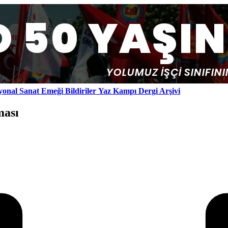
yonal
Sanat Emeği
Bildiriler
Yaz Kampı
Dergi Arşivi
ması