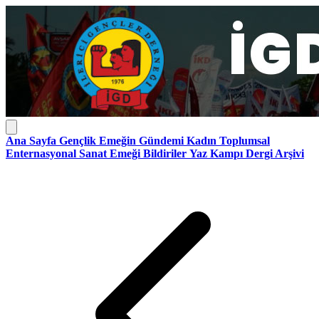
Ana Sayfa
Gençlik
Emeğin Gündemi
Kadın
Toplumsal
Enternasyonal
Sanat Emeği
Bildiriler
Yaz Kampı
Dergi Arşivi