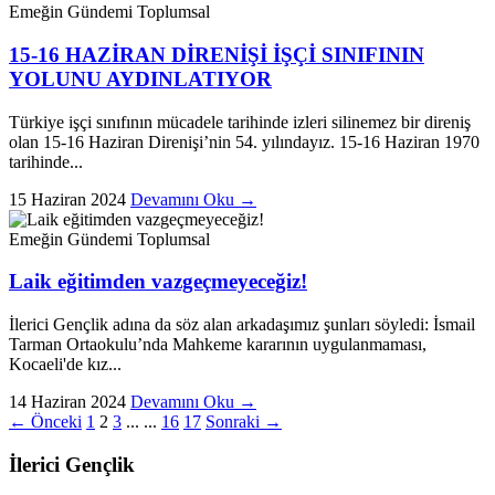
Emeğin Gündemi
Toplumsal
15-16 HAZİRAN DİRENİŞİ İŞÇİ SINIFININ
YOLUNU AYDINLATIYOR
Türkiye işçi sınıfının mücadele tarihinde izleri silinemez bir direniş
olan 15-16 Haziran Direnişi’nin 54. yılındayız. 15-16 Haziran 1970
tarihinde...
15 Haziran 2024
Devamını Oku →
Emeğin Gündemi
Toplumsal
Laik eğitimden vazgeçmeyeceğiz!
İlerici Gençlik adına da söz alan arkadaşımız şunları söyledi: İsmail
Tarman Ortaokulu’nda Mahkeme kararının uygulanmaması,
Kocaeli'de kız...
14 Haziran 2024
Devamını Oku →
← Önceki
1
2
3
...
...
16
17
Sonraki →
İlerici Gençlik