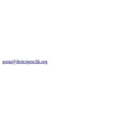
posta@ilericigenclik.org