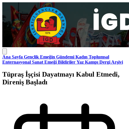
Ana Sayfa
Gençlik
Emeğin Gündemi
Kadın
Toplumsal
Enternasyonal
Sanat Emeği
Bildiriler
Yaz Kampı
Dergi Arşivi
Tüpraş İşçisi Dayatmayı Kabul Etmedi,
Direniş Başladı