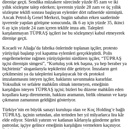
direnişe geçti. Sendika müzakere sürecinde yüzde 85 zam ve iki
yıllık sözleşme talep ederken; işverenin yüzde 28 zam ve üç yıllık
sözleşme teklifi sonrası başlayan eylemler dört rafineride sürmüştü.
Ancak Petrol-İş Genel Merkezi, bugün sabahın erken saatlerinde
işverenle yapılan görüşme sonucunda, ilk 6 ay için yüzde 35, ikinci
6 ay için yüzde 24 zam içeren teklife imza attı. Talepleri
karşılanmayan TÜPRAŞ işçileri ise bu sözleşmeyi kabul etmeyerek
direnişe geçti.
Kocaeli ve Aliağa’da fabrika önlerinde toplanan işçiler, protesto
yürüyüşü başlatıp yol kapatma eylemleri gerçekleştirdi. Polis
engellemelerine rağmen yürüyüşlerini sürdüren işçiler, “TÜPRAŞ
işçisi direnişin simgesi”, “Kurtuluş yok tek başına, ya hep beraber ya
hiçbirimiz” sloganlarıyla tepkilerini dile getiriyor. İmzaların geri
çekilmesini ya da taleplerini karşılayacak bir ek protokol
imzalanmasını isteyen işçiler, haklarını savunmakta kararlılar.
Yoksulluk ve sefalete mahkûm olmak istemeyen, emeğinin
karşılığını isteyen TÜPRAŞ işçisi; bizleri bu düzene mahkûm eden
koşullara karşı direnmenin, hakkını aramanın, birlik olmanın ve karşı
çıkmanın zamanının geldiğini gösteriyor.
Türkiye’nin en büyük sanayi kuruluşu olan ve Koç Holding’e bağlı
TÜPRAŞ, işçinin sırtından, alın terinden her yıl milyarlarca lira kâr
elde ediyor. Sürekli yatırım ve katlanan kârlarıyla gündeme gelen
patronlar, işçiye gelince emeğinin karşılığını vermekten kaçınıyor.