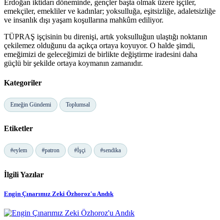
Erdoğan iktidarı döneminde, gençler başta olmak üzere işçiler,
emekçiler, emekliler ve kadınlar; yoksulluğa, eşitsizliğe, adaletsizliğe
ve insanlık dışı yaşam koşullarına mahkûm ediliyor.
TÜPRAŞ işçisinin bu direnişi, artık yoksulluğun ulaştığı noktanın
çekilemez olduğunu da açıkça ortaya koyuyor. O halde şimdi,
emeğimizi de geleceğimizi de birlikte değiştirme iradesini daha
güçlü bir şekilde ortaya koymanın zamanıdır.
Kategoriler
Emeğin Gündemi
Toplumsal
Etiketler
#eylem
#patron
#İşçi
#sendika
İlgili Yazılar
Engin Çınarımız Zeki Özhoroz'u Andık