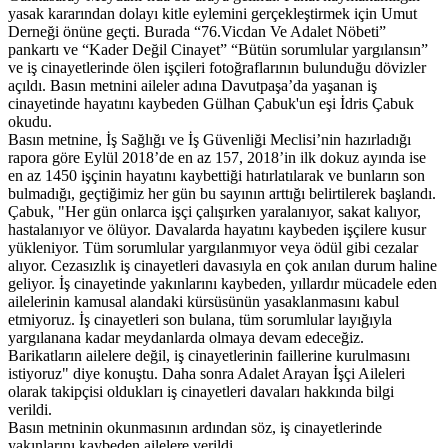
yasak kararından dolayı kitle eylemini gerçekleştirmek için Umut
Derneği önüne geçti. Burada “76.Vicdan Ve Adalet Nöbeti”
pankartı ve “Kader Değil Cinayet” “Bütün sorumlular yargılansın”
ve iş cinayetlerinde ölen işçileri fotoğraflarının bulunduğu dövizler
açıldı. Basın metnini aileler adına Davutpaşa’da yaşanan iş
cinayetinde hayatını kaybeden Gülhan Çabuk'un eşi İdris Çabuk
okudu.
Basın metnine, İş Sağlığı ve İş Güvenliği Meclisi’nin hazırladığı
rapora göre Eylül 2018’de en az 157, 2018’in ilk dokuz ayında ise
en az 1450 işçinin hayatını kaybettiği hatırlatılarak ve bunların son
bulmadığı, geçtiğimiz her gün bu sayının arttığı belirtilerek başlandı.
Çabuk, "Her gün onlarca işçi çalışırken yaralanıyor, sakat kalıyor,
hastalanıyor ve ölüyor. Davalarda hayatını kaybeden işçilere kusur
yükleniyor. Tüm sorumlular yargılanmıyor veya ödül gibi cezalar
alıyor. Cezasızlık iş cinayetleri davasıyla en çok anılan durum haline
geliyor. İş cinayetinde yakınlarını kaybeden, yıllardır mücadele eden
ailelerinin kamusal alandaki kürsüsünün yasaklanmasını kabul
etmiyoruz. İş cinayetleri son bulana, tüm sorumlular layığıyla
yargılanana kadar meydanlarda olmaya devam edeceğiz.
Barikatların ailelere değil, iş cinayetlerinin faillerine kurulmasını
istiyoruz" diye konuştu. Daha sonra Adalet Arayan İşçi Aileleri
olarak takipçisi oldukları iş cinayetleri davaları hakkında bilgi
verildi.
Basın metninin okunmasının ardından söz, iş cinayetlerinde
yakınlarını kaybeden ailelere verildi.