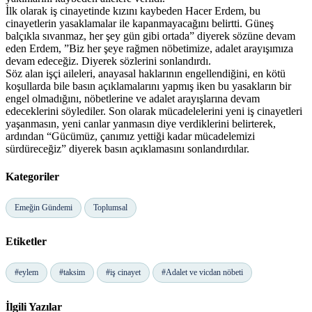
İlk olarak iş cinayetinde kızını kaybeden Hacer Erdem, bu
cinayetlerin yasaklamalar ile kapanmayacağını belirtti. Güneş
balçıkla sıvanmaz, her şey gün gibi ortada” diyerek sözüne devam
eden Erdem, ”Biz her şeye rağmen nöbetimize, adalet arayışımıza
devam edeceğiz. Diyerek sözlerini sonlandırdı.
Söz alan işçi aileleri, anayasal haklarının engellendiğini, en kötü
koşullarda bile basın açıklamalarını yapmış iken bu yasakların bir
engel olmadığını, nöbetlerine ve adalet arayışlarına devam
edeceklerini söylediler. Son olarak mücadelelerini yeni iş cinayetleri
yaşanmasın, yeni canlar yanmasın diye verdiklerini belirterek,
ardından “Gücümüz, çanımız yettiği kadar mücadelemizi
sürdüreceğiz” diyerek basın açıklamasını sonlandırdılar.
Kategoriler
Emeğin Gündemi
Toplumsal
Etiketler
#eylem
#taksim
#iş cinayet
#Adalet ve vicdan nöbeti
İlgili Yazılar