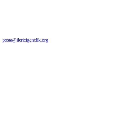
posta@ilericigenclik.org