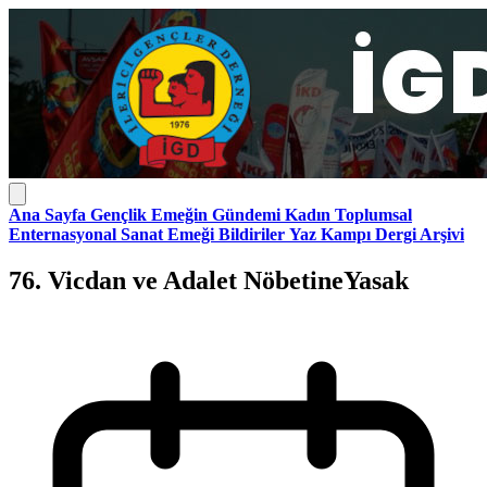
Ana Sayfa
Gençlik
Emeğin Gündemi
Kadın
Toplumsal
Enternasyonal
Sanat Emeği
Bildiriler
Yaz Kampı
Dergi Arşivi
76. Vicdan ve Adalet NöbetineYasak