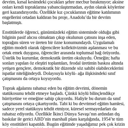
devrim, kırsal kesimdeki çocukları şehre mecbur bırakmıyor; aksine
onları kendi topraklarına yabancılaştırmadan, aydın olarak köylerine
geri kazandırıyordu. Özellikle kız çocuklarının eğitime katılımının
engellerini ortadan kaldıran bu proje, Anadolu’da bir devrim
başlatmıştı.
Enstitülerde öğrenci, günümüzdeki eğitim sisteminde olduğu gibi
bilginin pasif alıcısı olmaktan çıkıp okulunun çatısını inşa eden,
toprağını süren ve üreten bir özne konumundaydı. Uygulamalı
eğitim modeli olarak öğrencilere kollektivizmin aşılanması ve bu
ortak emek duygusu, öğrenciler arasında toplumsal bağ örüyordu.
Üstelik bu kurumlar, demokratik üretim okuluydu. Örneğin; hafta
sonları yapılan öz eleştiri toplantıları, feodal üretimin baskısı altında
yetişen gençlere, demokratik bir düzende söz sahibi olabileceklerini
ispatlar niteliğindeydi. Dolayısıyla köylü- ağa ilişkisindeki sınıf
çatışmasını da ortaya koyuyordu.
Toprak ağalarını rahatsız eden bu eğitim devrimi, dönemin
statükosunu tehdit etmeye başladı. Çünkü köylü bilinçlendikçe
hürriyetine ve emeğine sahip çıkıyordu. Haliyle bu durum da sınıf
çatışmasını ortaya çıkartıyordu. Tabi ki bu devrimsel eğitim hamlesi,
sadece yerel statükoyu tehdit etmiyor, küresel sermayedarları da
rahatsız ediyordu. Özellikle İkinci Dünya Savaşı’nın ardından dış
baskılar ile gerici ABD’nin marshall planı karşılığında, 1954’te tüm
köy enstitüleri kapatıldı. Bugün eğitimde yaşadığımız pek çok krizin