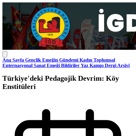
Ana Sayfa
Gençlik
Emeğin Gündemi
Kadın
Toplumsal
Enternasyonal
Sanat Emeği
Bildiriler
Yaz Kampı
Dergi Arşivi
Türkiye'deki Pedagojik Devrim: Köy
Enstitüleri