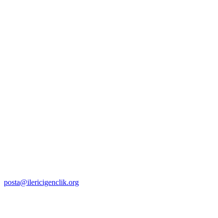
posta@ilericigenclik.org