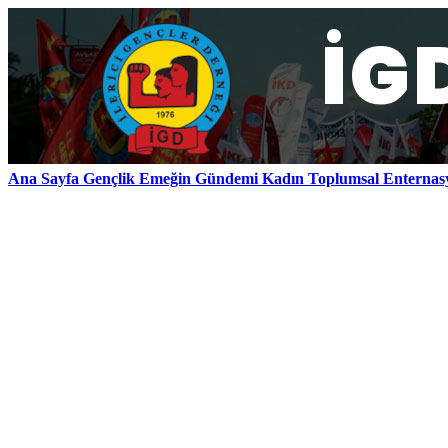
Ana Sayfa
Gençlik
Emeğin Gündemi
Kadın
Toplumsal
Enternas