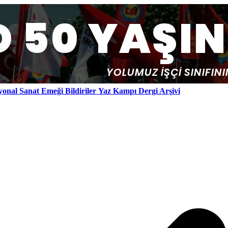
yonal
Sanat Emeği
Bildiriler
Yaz Kampı
Dergi Arşivi