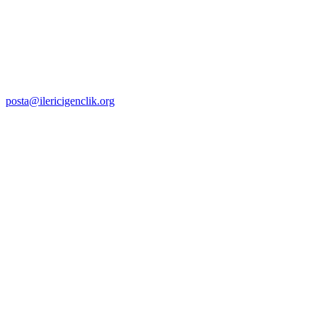
posta@ilericigenclik.org