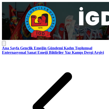
Ana Sayfa
Gençlik
Emeğin Gündemi
Kadın
Toplumsal
Enternasyonal
Sanat Emeği
Bildiriler
Yaz Kampı
Dergi Arşivi