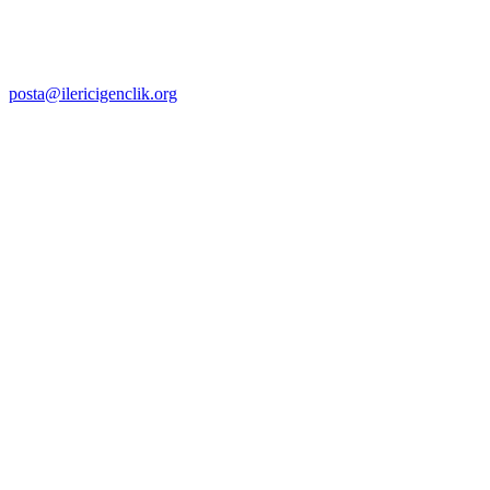
posta@ilericigenclik.org