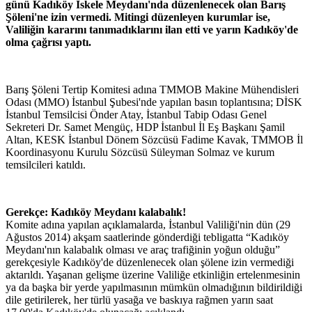
günü Kadıköy İskele Meydanı'nda düzenlenecek olan Barış
Şöleni'ne izin vermedi. Mitingi düzenleyen kurumlar ise,
Valiliğin kararını tanımadıklarını ilan etti ve yarın Kadıköy'de
olma çağrısı yaptı.
Barış Şöleni Tertip Komitesi adına TMMOB Makine Mühendisleri
Odası (MMO) İstanbul Şubesi'nde yapılan basın toplantısına; DİSK
İstanbul Temsilcisi Önder Atay, İstanbul Tabip Odası Genel
Sekreteri Dr. Samet Mengüç, HDP İstanbul İl Eş Başkanı Şamil
Altan, KESK İstanbul Dönem Sözcüsü Fadime Kavak, TMMOB İl
Koordinasyonu Kurulu Sözcüsü Süleyman Solmaz ve kurum
temsilcileri katıldı.
Gerekçe: Kadıköy Meydanı kalabalık!
Komite adına yapılan açıklamalarda, İstanbul Valiliği'nin dün (29
Ağustos 2014) akşam saatlerinde gönderdiği tebligatta “Kadıköy
Meydanı'nın kalabalık olması ve araç trafiğinin yoğun olduğu”
gerekçesiyle Kadıköy'de düzenlenecek olan şölene izin vermediği
aktarıldı. Yaşanan gelişme üzerine Valiliğe etkinliğin ertelenmesinin
ya da başka bir yerde yapılmasının mümkün olmadığının bildirildiği
dile getirilerek, her türlü yasağa ve baskıya rağmen yarın saat