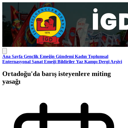
Ana Sayfa
Gençlik
Emeğin Gündemi
Kadın
Toplumsal
Enternasyonal
Sanat Emeği
Bildiriler
Yaz Kampı
Dergi Arşivi
Ortadoğu'da barış isteyenlere miting
yasağı