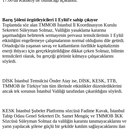
17.00'da Kadıköy'de olunacağı açıklandı.
Barış Şöleni örgütleyicileri 1 Eylül'e sahip çıkıyor
Toplantıda söz alan TMMOB İstanbul İl Koordinasyon Kurulu
Sekreteri Süleyman Solmaz, Valiliğin yasaklama kararına
şaşırmadığını belirterek sermayenin pervasız temsilcilerinin 1 Eylül
etkinliğini engellemeye çalışmalarının normal olduğunu dile getirdi.
Ortadoğu'da yaşanan savaş ve katliamların özellikle kapitalizmin
enerji ihtiyacı için gerçekleştirildiğine dikkat çeken Solmaz, bilimin
temsilcileri olarak, bu gerçeği görünür kılmaya çalışacaklarını
söyledi.
DİSK İstanbul Temsilcisi Önder Atay ise, DİSK, KESK, TTB,
TMMOB ile Türkiye’nin tüm illerinde etkinlikler düzenlediklerini
ancak tek sorunun İstanbul Valiliği tarafından çıkarıldığını söyledi.
KESK İstanbul Şubeler Platformu sözcüsü Fadime Kavak, İstanbul
Tabip Odası Genel Sekreteri Dr. Samet Mengüç ve TMMOB İKK
Sözcüsü Süleyman Solmaz da valiliğin kararını tanımayacaklarını ve
yarın yapılacak şölene güçlü bir şekilde katılım sağlayacaklarını ilan