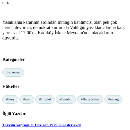
etti.
Yasaklama kararının ardından mitingin katılımcısı olan pek çok
ilerici, devrimci, demokrat kurum da Valiliğin yasaklamalarına karşı
yarın saat 17.00'da Kadıköy İskele Meydanı'nda olacaklarını
duyurdu.
Kategoriler
Toplumsal
Etiketler
#barış
#aşiti
#1 Eylül
#İstanbul
#Barış Şöleni
#miting
İlgili Yazılar
Takvim Yaprağı 11 Haziran 1979’u Gösterirken