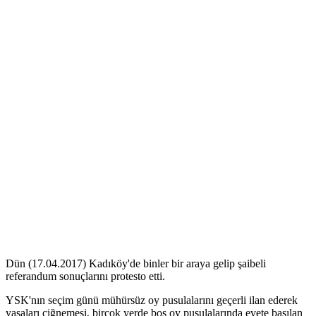
Dün (17.04.2017) Kadıköy'de binler bir araya gelip şaibeli
referandum sonuçlarını protesto etti.
YSK'nın seçim günü mühürsüz oy pusulalarını geçerli ilan ederek
yasaları çiğnemesi, birçok yerde boş oy pusulalarında evete basılan