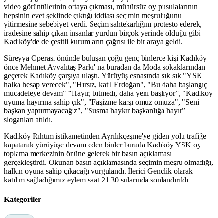
video görüntülerinin ortaya çıkması, mühürsüz oy pusulalarının
hepsinin evet şeklinde çıktığı iddiası seçimin meşruluğunu
yitirmesine sebebiyet verdi. Seçim sahtekarlığını protesto ederek,
iradesine sahip çıkan insanlar yurdun birçok yerinde olduğu gibi
Kadıköy'de de çesitli kurumların çağrısı ile bir araya geldi.
Süreyya Operası önünde buluşan çoğu genç binlerce kişi Kadıköy
önce Mehmet Ayvalıtaş Parkı' na buradan da Moda sokaklarından
geçerek Kadıköy çarşıya ulaştı. Yürüyüş esnasında sık sık "YSK
halka hesap verecek", "Hırsız, katil Erdoğan", "Bu daha başlangıç
mücadeleye devam" “Hayır, bitmedi, daha yeni başlıyor”, "Kadıköy
uyuma hayırına sahip çık", "Faşizme karşı omuz omuza", "Seni
başkan yaptırmayacağız", "Susma haykır başkanlığa hayır”
sloganları atıldı.
Kadıköy Rıhtım istikametinden Ayrılıkçeşme'ye giden yolu trafiğe
kapatarak yürüyüşe devam eden binler burada Kadıköy YSK oy
toplama merkezinin önüne gelerek bir basın açıklaması
gerçekleştirdi. Okunan basın açıklamasında seçimin meşru olmadığı,
halkın oyuna sahip çıkacağı vurgulandı. İlerici Gençlik olarak
katılım sağladığımız eylem saat 21.30 sularında sonlandırıldı.
Kategoriler