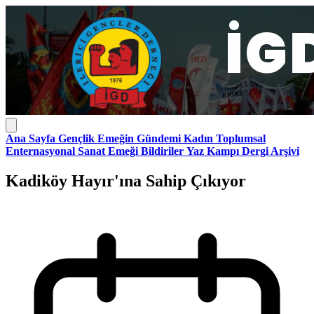
Ana Sayfa
Gençlik
Emeğin Gündemi
Kadın
Toplumsal
Enternasyonal
Sanat Emeği
Bildiriler
Yaz Kampı
Dergi Arşivi
Kadiköy Hayır'ına Sahip Çıkıyor