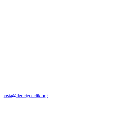
posta@ilericigenclik.org