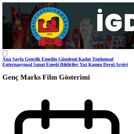
Ana Sayfa
Gençlik
Emeğin Gündemi
Kadın
Toplumsal
Enternasyonal
Sanat Emeği
Bildiriler
Yaz Kampı
Dergi Arşivi
Genç Marks Film Gösterimi