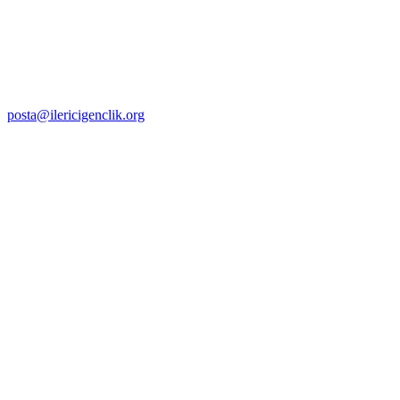
posta@ilericigenclik.org