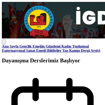
Ana Sayfa
Gençlik
Emeğin Gündemi
Kadın
Toplumsal
Enternasyonal
Sanat Emeği
Bildiriler
Yaz Kampı
Dergi Arşivi
Dayanışma Derslerimiz Başlıyor