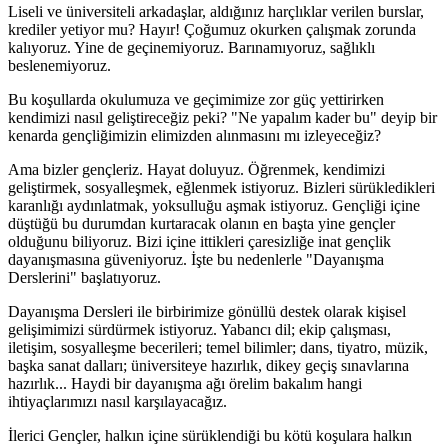
Liseli ve üniversiteli arkadaşlar, aldığınız harçlıklar verilen burslar,
krediler yetiyor mu? Hayır! Çoğumuz okurken çalışmak zorunda
kalıyoruz. Yine de geçinemiyoruz. Barınamıyoruz, sağlıklı
beslenemiyoruz.
Bu koşullarda okulumuza ve geçimimize zor güç yettirirken
kendimizi nasıl geliştireceğiz peki? "Ne yapalım kader bu" deyip bir
kenarda gençliğimizin elimizden alınmasını mı izleyeceğiz?
Ama bizler gençleriz. Hayat doluyuz. Öğrenmek, kendimizi
geliştirmek, sosyalleşmek, eğlenmek istiyoruz. Bizleri sürükledikleri
karanlığı aydınlatmak, yoksulluğu aşmak istiyoruz. Gençliği içine
düştüğü bu durumdan kurtaracak olanın en başta yine gençler
olduğunu biliyoruz. Bizi içine ittikleri çaresizliğe inat gençlik
dayanışmasına güveniyoruz. İşte bu nedenlerle "Dayanışma
Derslerini" başlatıyoruz.
Dayanışma Dersleri ile birbirimize gönüllü destek olarak kişisel
gelişimimizi sürdürmek istiyoruz. Yabancı dil; ekip çalışması,
iletişim, sosyalleşme becerileri; temel bilimler; dans, tiyatro, müzik,
başka sanat dalları; üniversiteye hazırlık, dikey geçiş sınavlarına
hazırlık... Haydi bir dayanışma ağı örelim bakalım hangi
ihtiyaçlarımızı nasıl karşılayacağız.
İlerici Gençler, halkın içine sürüklendiği bu kötü koşulara halkın