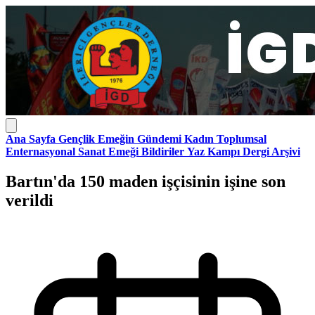
Ana Sayfa
Gençlik
Emeğin Gündemi
Kadın
Toplumsal
Enternasyonal
Sanat Emeği
Bildiriler
Yaz Kampı
Dergi Arşivi
Bartın'da 150 maden işçisinin işine son
verildi