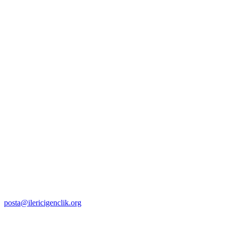
posta@ilericigenclik.org