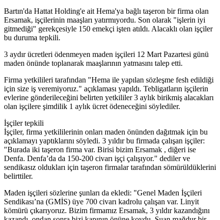
Bartın'da Hattat Holding'e ait Hema'ya bağlı taşeron bir firma olan
Ersamak, işçilerinin maaşları yatırmıyordu. Son olarak "işlerin iyi
gitmediği" gerekçesiyle 150 emekçi işten atıldı. Alacaklı olan işçiler
bu duruma tepkili.
3 aydır ücretleri ödenmeyen maden işçileri 12 Mart Pazartesi günü
maden önünde toplanarak maaşlarının yatmasını talep etti.
Firma yetkilileri tarafından "Hema ile yapılan sözleşme fesh edildiği
için size iş veremiyoruz." açıklaması yapıldı. Tebligatların işçilerin
evlerine gönderileceğini belirten yetkililer 3 aylık birikmiş alacakları
olan işçilere şimdilik 1 aylık ücret ödeneceğini söylediler.
İşçiler tepkili
İşçiler, firma yetkililerinin onları maden önünden dağıtmak için bu
açıklamayı yaptıklarını söyledi. 3 yıldır bu firmada çalışan işçiler:
"Burada iki taşeron firma var. Birisi bizim Ersamak , diğeri ise
Denfa. Denfa’da da 150-200 civarı işçi çalışıyor." dediler ve
sendikasız oldukları için taşeron firmalar tarafından sömürüldüklerini
belirttiler.
Maden işçileri sözlerine şunları da ekledi: "Genel Maden İşçileri
Sendikası’na (GMİS) üye 700 civarı kadrolu çalışan var. Linyit
kömürü çıkarıyoruz. Bizim firmamız Ersamak, 3 yıldır kazandığını
kazandı, ondan sonra bizi kapının önüne koydu. Şuan mağdur bir