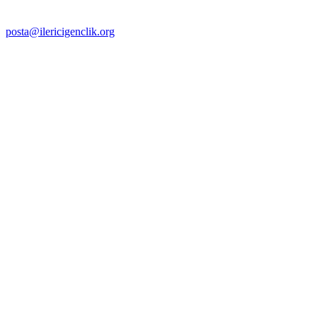
posta@ilericigenclik.org