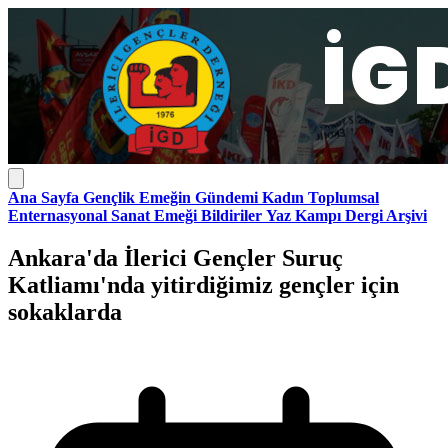
Ana Sayfa
Gençlik
Emeğin Gündemi
Kadın
Toplumsal
Enternasyonal
Sanat Emeği
Bildiriler
Yaz Kampı
Dergi Arşivi
Ankara'da İlerici Gençler Suruç
Katliamı'nda yitirdiğimiz gençler için
sokaklarda