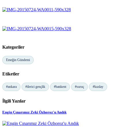
Kategoriler
Emeğin Gündemi
Etiketler
#ankara
#ilerici gençlik
#batıkent
#suruç
#kızılay
İlgili Yazılar
Engin Çınarımız Zeki Özhoroz'u Andık