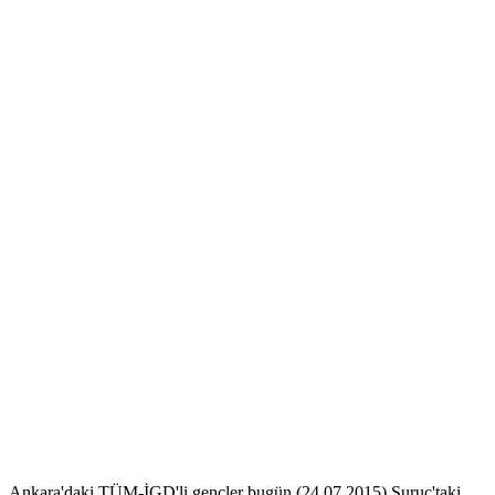
Ankara'daki TÜM-İGD'li gençler bugün (24.07.2015) Suruç'taki