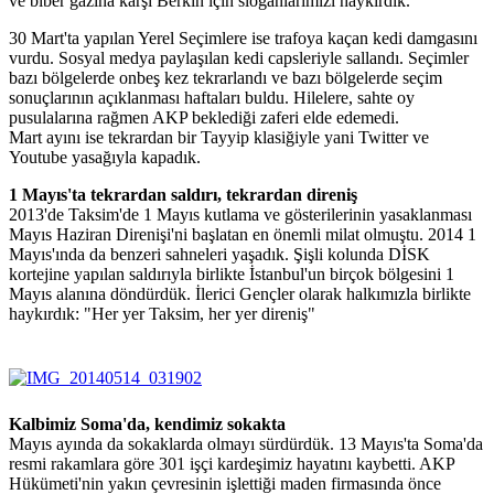
ve biber gazına karşı Berkin için sloganlarımızı haykırdık.
30 Mart'ta yapılan Yerel Seçimlere ise trafoya kaçan kedi damgasını
vurdu. Sosyal medya paylaşılan kedi capsleriyle sallandı. Seçimler
bazı bölgelerde onbeş kez tekrarlandı ve bazı bölgelerde seçim
sonuçlarının açıklanması haftaları buldu. Hilelere, sahte oy
pusulalarına rağmen AKP beklediği zaferi elde edemedi.
Mart ayını ise tekrardan bir Tayyip klasiğiyle yani Twitter ve
Youtube yasağıyla kapadık.
1 Mayıs'ta tekrardan saldırı, tekrardan direniş
2013'de Taksim'de 1 Mayıs kutlama ve gösterilerinin yasaklanması
Mayıs Haziran Direnişi'ni başlatan en önemli milat olmuştu. 2014 1
Mayıs'ında da benzeri sahneleri yaşadık. Şişli kolunda DİSK
kortejine yapılan saldırıyla birlikte İstanbul'un birçok bölgesini 1
Mayıs alanına döndürdük. İlerici Gençler olarak halkımızla birlikte
haykırdık: "Her yer Taksim, her yer direniş"
Kalbimiz Soma'da, kendimiz sokakta
Mayıs ayında da sokaklarda olmayı sürdürdük. 13 Mayıs'ta Soma'da
resmi rakamlara göre 301 işçi kardeşimiz hayatını kaybetti. AKP
Hükümeti'nin yakın çevresinin işlettiği maden firmasında önce