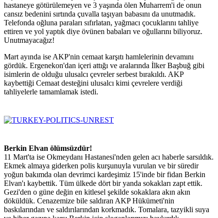
hastaneye götürülemeyen ve 3 yaşında ölen Muharrem'i de onun
cansız bedenini sırtında çuvalla taşıyan babasını da unutmadık.
Telefonda oğluna paraları sıfırlatan, yağmacı çocuklarını tahliye
ettiren ve yol yaptık diye övünen babaları ve oğullarını biliyoruz.
Unutmayacağız!
Mart ayında ise AKP'nin cemaat karşıtı hamlelerinin devamını
gördük. Ergenekon'dan içeri attığı ve aralarında İlker Başbuğ gibi
isimlerin de olduğu ulusalcı çevreler serbest bırakıldı. AKP
kaybettiği Cemaat desteğini ulusalcı kimi çevrelere verdiği
tahliyelerle tamamlamak istedi.
Berkin Elvan ölümsüzdür!
11 Mart'ta ise Okmeydanı Hastanesi'nden gelen acı haberle sarsıldık.
Ekmek almaya giderken polis kurşunuyla vurulan ve bir süredir
yoğun bakımda olan devrimci kardeşimiz 15'inde bir fidan Berkin
Elvan'ı kaybettik. Tüm ülkede dört bir yanda sokakları zapt ettik.
Gezi'den o güne değin en kitlesel şekilde sokaklara akın akın
döküldük. Cenazemize bile saldıran AKP Hükümeti'nin
baskılarından ve saldırılarından korkmadık. Tomalara, tazyikli suya