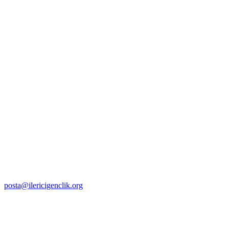
posta@ilericigenclik.org