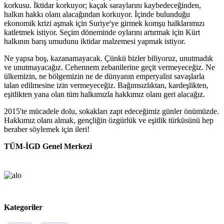
korkusu. İktidar korkuyor; kaçak saraylarını kaybedeceğinden,
halkın hakkı olanı alacağından korkuyor. İçinde bulunduğu
ekonomik krizi aşmak için Suriye'ye girmek komşu halklarımızı
katletmek istiyor. Seçim döneminde oylarını artırmak için Kürt
halkının barış umudunu iktidar malzemesi yapmak istiyor.
Ne yapsa boş, kazanamayacak. Çünkü bizler biliyoruz, unutmadık
ve unutmayacağız. Cehennem zebanilerine geçit vermeyeceğiz. Ne
ülkemizin, ne bölgemizin ne de dünyanın emperyalist savaşlarla
talan edilmesine izin vermeyeceğiz. Bağımsızlıktan, kardeşlikten,
eşitlikten yana olan tüm halkımızla hakkımız olanı geri alacağız.
2015'te mücadele dolu, sokakları zapt edeceğimiz günler önümüzde.
Hakkımız olanı almak, gençliğin özgürlük ve eşitlik türküsünü hep
beraber söylemek için ileri!
TÜM-İGD Genel Merkezi
Kategoriler