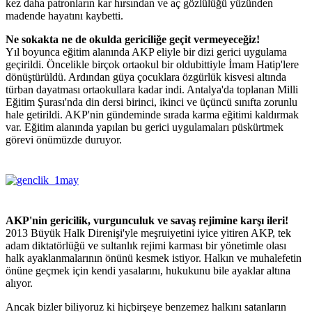
kez daha patronların kar hırsından ve aç gözlülüğü yüzünden
madende hayatını kaybetti.
Ne sokakta ne de okulda gericiliğe geçit vermeyeceğiz!
Yıl boyunca eğitim alanında AKP eliyle bir dizi gerici uygulama
geçirildi. Öncelikle birçok ortaokul bir oldubittiyle İmam Hatip'lere
dönüştürüldü. Ardından güya çocuklara özgürlük kisvesi altında
türban dayatması ortaokullara kadar indi. Antalya'da toplanan Milli
Eğitim Şurası'nda din dersi birinci, ikinci ve üçüncü sınıfta zorunlu
hale getirildi. AKP'nin gündeminde sırada karma eğitimi kaldırmak
var. Eğitim alanında yapılan bu gerici uygulamaları püskürtmek
görevi önümüzde duruyor.
AKP'nin gericilik, vurgunculuk ve savaş rejimine karşı ileri!
2013 Büyük Halk Direnişi'yle meşruiyetini iyice yitiren AKP, tek
adam diktatörlüğü ve sultanlık rejimi karması bir yönetimle olası
halk ayaklanmalarının önünü kesmek istiyor. Halkın ve muhalefetin
önüne geçmek için kendi yasalarını, hukukunu bile ayaklar altına
alıyor.
Ancak bizler biliyoruz ki hiçbirşeye benzemez halkını satanların