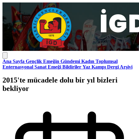
Ana Sayfa
Gençlik
Emeğin Gündemi
Kadın
Toplumsal
Enternasyonal
Sanat Emeği
Bildiriler
Yaz Kampı
Dergi Arşivi
2015'te mücadele dolu bir yıl bizleri
bekliyor