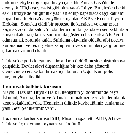
hükümet eliyle olay kapatılmaya çalışıldı. Ancak Gezi'de de
demiştik "Hiçbirşey eskisi gibi olmayacak" diye. Bu yüzden belki
eski Türkiye'de bir günlük yas ilan edilip kapatılacak işçi katliamı
kapatılamadı. Soma'da en yüksek oy alan AKP ve Recep Tayyip
Erdoğan, Soma'da ciddi bir protesto ile karşılaştı ve apar topar
kaçmak zorunda kaldı. Yüzbinlerin dört bir yanda en sert saldırılara
karşı sokaklara çıkması sonucunda göstermelik de olsa AKP geri
adım atmak zorunda kaldı. Sıfırlama olayında olduğu gibi paçayı
kurtaramadı ve bazı işletme sahiplerini ve sorumluları yargı önüne
çıkarmak zorunda kaldı.
Türkiye'de polis kurşunuyla insanların öldürülmesine alıştırılmaya
çalışıldık. Devlet alevi düşmanlığını bir kez daha gösterdi.
Cemevinde cenaze kaldırmak için bulunan Uğur Kurt polis
kurşunuyla katledildi.
Unutursak kalbimiz kurusun
Mayıs - Haziran Büyük Halk Direnişi'nin yıldönümünde başta
İstanbul, Ankara, İzmir ve Adana'da olmak üzere yüzbinler olarak
gene sokaklardaydık. Hepimizin dilinde kaybettiğimiz canlarımız
yani Gezi Şehitlerimiz vardı.
Haziran'da barbar sürüsü IŞİD, Musul'u işgal etti. ABD, AB ve
Türkiye üç maymunu oynamayı sürdürdü.