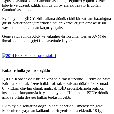
Ağustos ayında sahte Cumhurbaşkanlığı seçimleri yapıldı. Gene
hileyle ve düzenbazlıkla sınırda bir oy alarak Tayyip Erdoğan
Cumhurbaşkanı oldu.
Eylül ayında IŞİD Yezidi halkına dönük ciddi bir katliam hazırlığına
girişti. Yerlerinden yurtlarından edilen Yezidiler günlerce aç susuz
yaya olarak katliamdan kaçmaya çalıştılar.
Gene eylül ayında AKP'ye yakınlığıyla Torunlar Center AVM'de
ihmal sonucu on işçiyi iş cinayetinde kaybettik.
Kobane halkı yalnız değildir
IŞİD'in Kobane'de Kürt halkına saldırması üzerine Türkiye'de başta
Kürt halkı olmak üzere halklar olarak sokaklara döküldük. Sonradan
6 - 7 Ekim olayları olarak anılacak IŞİD protestolarında onlarca
insan polis kurşunuyla hayatını kaybetti. Hükümetin IŞİD'e dönük
açık ve örtülü desteği halkın tepkisini çekti.
Ekim ayının sonlarına doğru bir acı haber de Ermenek'ten geldi.
Madenlerde yaşanan katliamlara bir yenisi daha eklendi. 18 işçi bir