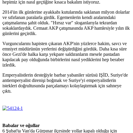
hepimiz için nasıl geçtiğine kısaca bakalım istiyoruz.
2014'ün ilk günlerine ayakkabı kutularında saklanan milyon dolarlar
ve sıfırlanan paralarla girdik. Egemenlerin kendi aralarındaki
çatışmalarına şahit olduk. "Hırsız var" sloganlarıyla tekrardan
sokaklardaydık. Cemaat AKP çatışmasında AKP hamlesiyle yılın ilk
günlerini geçirdik.
Vurguncularını hapisten çıkaran AKP'nin yüzlerce hakim, savcı ve
emniyet müdürünün yerlerini değiştirdiğini gördük. Daha kısa süre
önce Gezi'de halka karşı yekpare saldıranların mesele pastadan
kapılacak pay olduğunda birbirlerini nasıl yediklerini hep beraber
izledik.
Emperyalistlerin desteğiyle barbar yabaniler sürüsü IŞİD, Suriye'de
antiemperyalist direnişi boğmak ve Suriye'yi emperyalistlerin
istekleri doğrultusunda parçalamayı kolaylaştırmak için sahneye
çıktı.
Babalar ve oğullar
6 Şubat'ta Van'da Gürpınar ilçesinde yollar kapalı olduğu için