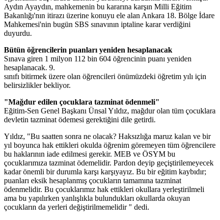
Aydın Ayaydın, mahkemenin bu kararına karşın Milli Eğitim
Bakanlığı'nın itirazı üzerine konuyu ele alan Ankara 18. Bölge İdare
Mahkemesi'nin bugün SBS sınavının iptaline karar verdiğini
duyurdu.
Bütün öğrencilerin puanları yeniden hesaplanacak
Sınava giren 1 milyon 112 bin 604 öğrencinin puanı yeniden
hesaplanacak. 9.
sınıfı bitirmek üzere olan öğrencileri önümüzdeki öğretim yılı için
belirsizlikler bekliyor.
"Mağdur edilen çocuklara tazminat ödenmeli"
Eğitim-Sen Genel Başkanı Ünsal Yıldız, mağdur olan tüm çocuklara
devletin tazminat ödemesi gerektiğini dile getirdi.
Yıldız, "Bu saatten sonra ne olacak? Haksızlığa maruz kalan ve bir
yıl boyunca hak ettikleri okulda öğrenim göremeyen tüm öğrencilere
bu haklarının iade edilmesi gerekir. MEB ve ÖSYM bu
çocuklarımıza tazminat ödemelidir. Pardon deyip geçiştirilemeyecek
kadar önemli bir durumla karşı karşıyayız. Bu bir eğitim kaybıdır;
puanları eksik hesaplanmış çocukların tamamına tazminat
ödenmelidir. Bu çocuklarımız hak ettikleri okullara yerleştirilmeli
ama bu yapılırken yanlışlıkla bulundukları okullarda okuyan
çocukların da yerleri değiştirilmemelidir " dedi.