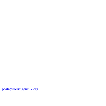
posta@ilericigenclik.org