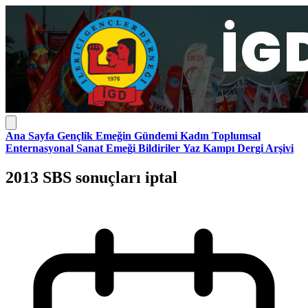
Ana Sayfa
Gençlik
Emeğin Gündemi
Kadın
Toplumsal
Enternasyonal
Sanat Emeği
Bildiriler
Yaz Kampı
Dergi Arşivi
2013 SBS sonuçları iptal