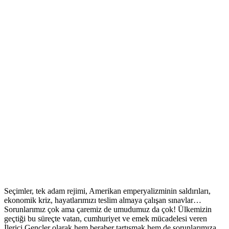
Seçimler, tek adam rejimi, Amerikan emperyalizminin saldırıları,
ekonomik kriz, hayatlarımızı teslim almaya çalışan sınavlar…
Sorunlarımız çok ama çaremiz de umudumuz da çok! Ülkemizin
geçtiği bu süreçte vatan, cumhuriyet ve emek mücadelesi veren
İlerici Gençler olarak hem beraber tartışmak hem de sorunlarımıza