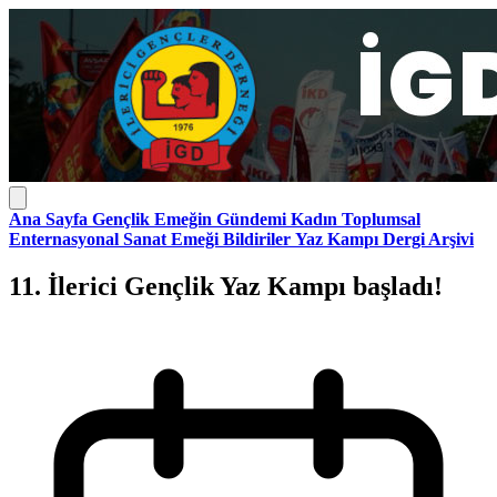
Ana Sayfa
Gençlik
Emeğin Gündemi
Kadın
Toplumsal
Enternasyonal
Sanat Emeği
Bildiriler
Yaz Kampı
Dergi Arşivi
11. İlerici Gençlik Yaz Kampı başladı!