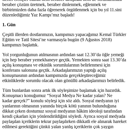
beraber çözüm üretmek, beraber dinlenmek, eğlenmek ve
birbirimizden daha fazla öğrenerek örgütlenmek için bu yıl 11.sini
düzenlediğimiz Yaz Kampı’mız başladı!
1. Gün
Çeşitli illerden dostlarımızın, kampımızı yapacağımız Kemal Türkler
Eğitim ve Tatil Sitesi’ne varmasıyla bugün (9 Ağustos 2018)
kampımızı başlattık.
Yol yorgunluğunun atılmasının ardından saat 12.30’da öğle yemeği
için hep beraber yemekhaneye geçtik. Yemekten sonra saat 13.30’da
açılış konuşması ve etkinlik sorumlularının belirlenmesi için
konferans salonuna geçtik. Arkadaşlarımızın yaptığı açılış
konuşmasının ardından kampımızda gerçekleştireceğimiz
etkinliklerde sorumlu olacak olan gönüllü arkadaşlarımızı belirledik.
Tüm bunlardan sonra artık ilk söyleşimize başlamak için hazırdık.
Konuşmacı konuğumuz “Sosyal Medya Ne kadar yalan? Ne
kadar gerçek?” konulu söyleşi için söz aldı. Sosyal medyanın iyi
yanlarının olmasının yanında birçok kötü yanının bulunduğuna
dikkat çeken dostumuz sosyal medyanın hâkim ideoloji tarafından
kendi çıkarları için yönlendirildiğini söyledi. Ayrıca sosyal medyada
paylaşılan içeriklerin tekrar paylaşılırken dikkatli ele alınarak hareket
edilmesi gerektiğini çünkü yalan yanlış içeriklerin çok yaygın