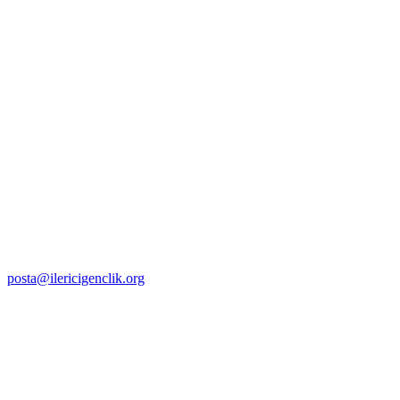
posta@ilericigenclik.org