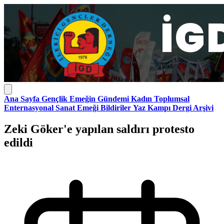
Ana Sayfa
Gençlik
Emeğin Gündemi
Kadın
Toplumsal
Enternasyonal
Sanat Emeği
Bildiriler
Yaz Kampı
Dergi Arşivi
Zeki Göker'e yapılan saldırı protesto
edildi