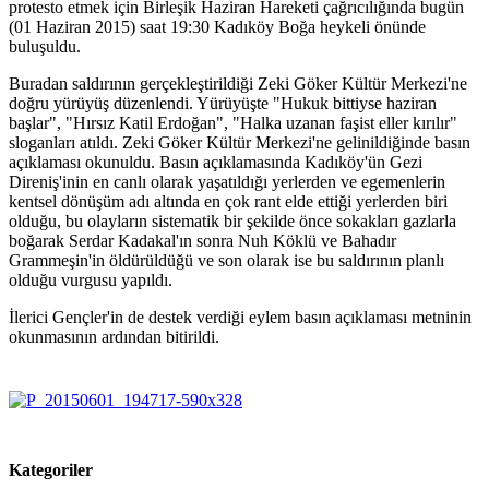
protesto etmek için Birleşik Haziran Hareketi çağrıcılığında bugün
(01 Haziran 2015) saat 19:30 Kadıköy Boğa heykeli önünde
buluşuldu.
Buradan saldırının gerçekleştirildiği Zeki Göker Kültür Merkezi'ne
doğru yürüyüş düzenlendi. Yürüyüşte "Hukuk bittiyse haziran
başlar", "Hırsız Katil Erdoğan", "Halka uzanan faşist eller kırılır"
sloganları atıldı. Zeki Göker Kültür Merkezi'ne gelinildiğinde basın
açıklaması okunuldu. Basın açıklamasında Kadıköy'ün Gezi
Direniş'inin en canlı olarak yaşatıldığı yerlerden ve egemenlerin
kentsel dönüşüm adı altında en çok rant elde ettiği yerlerden biri
olduğu, bu olayların sistematik bir şekilde önce sokakları gazlarla
boğarak Serdar Kadakal'ın sonra Nuh Köklü ve Bahadır
Grammeşin'in öldürüldüğü ve son olarak ise bu saldırının planlı
olduğu vurgusu yapıldı.
İlerici Gençler'in de destek verdiği eylem basın açıklaması metninin
okunmasının ardından bitirildi.
Kategoriler