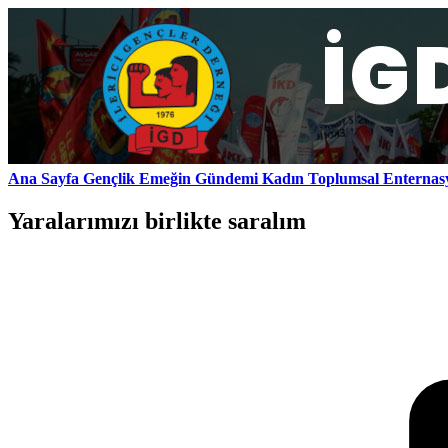
Ana Sayfa
Gençlik
Emeğin Gündemi
Kadın
Toplumsal
Enternas
Yaralarımızı birlikte saralım