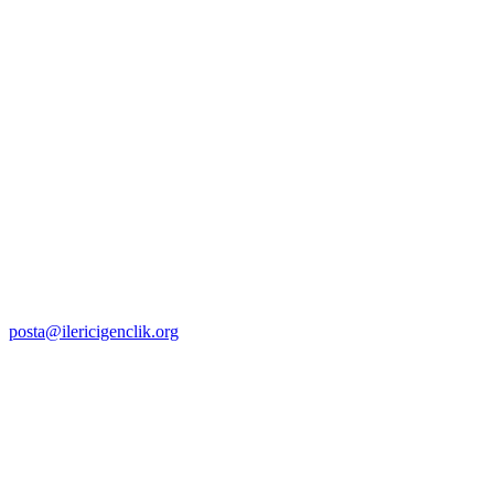
posta@ilericigenclik.org