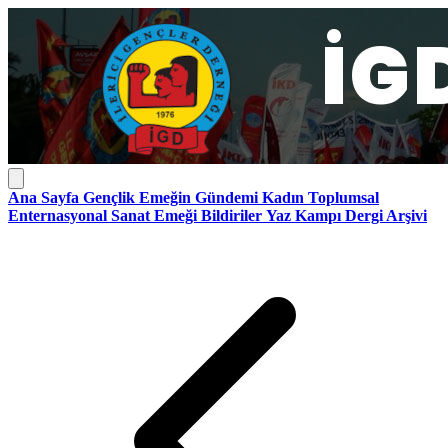
Ana Sayfa
Gençlik
Emeğin Gündemi
Kadın
Toplumsal
Enternasyonal
Sanat Emeği
Bildiriler
Yaz Kampı
Dergi Arşivi