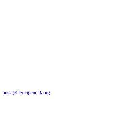
posta@ilericigenclik.org