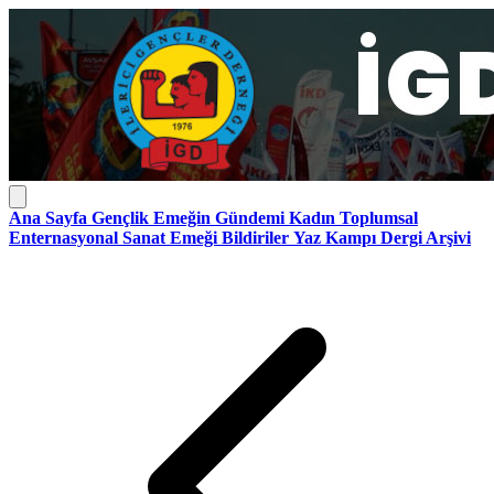
Ana Sayfa
Gençlik
Emeğin Gündemi
Kadın
Toplumsal
Enternasyonal
Sanat Emeği
Bildiriler
Yaz Kampı
Dergi Arşivi