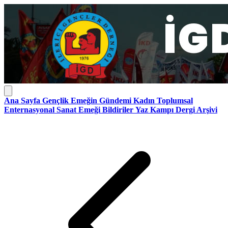
Ana Sayfa
Gençlik
Emeğin Gündemi
Kadın
Toplumsal
Enternasyonal
Sanat Emeği
Bildiriler
Yaz Kampı
Dergi Arşivi