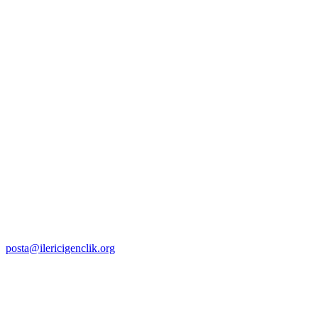
posta@ilericigenclik.org