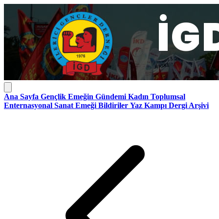
Ana Sayfa
Gençlik
Emeğin Gündemi
Kadın
Toplumsal
Enternasyonal
Sanat Emeği
Bildiriler
Yaz Kampı
Dergi Arşivi