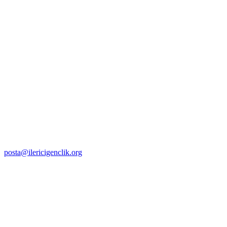
posta@ilericigenclik.org