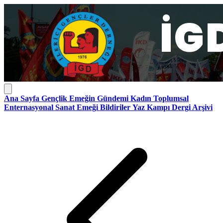
Ana Sayfa
Gençlik
Emeğin Gündemi
Kadın
Toplumsal
Enternasyonal
Sanat Emeği
Bildiriler
Yaz Kampı
Dergi Arşivi