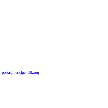
posta@ilericigenclik.org