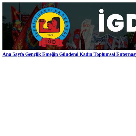
Ana Sayfa
Gençlik
Emeğin Gündemi
Kadın
Toplumsal
Enternas