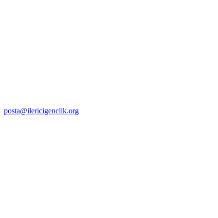
posta@ilericigenclik.org