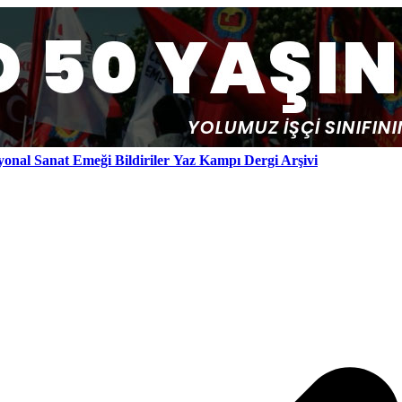
yonal
Sanat Emeği
Bildiriler
Yaz Kampı
Dergi Arşivi