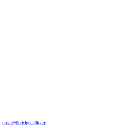
posta@ilericigenclik.org