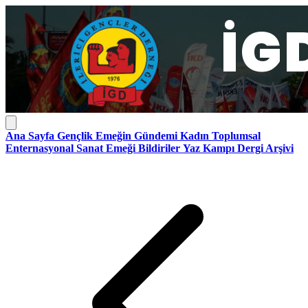
Ana Sayfa
Gençlik
Emeğin Gündemi
Kadın
Toplumsal
Enternasyonal
Sanat Emeği
Bildiriler
Yaz Kampı
Dergi Arşivi