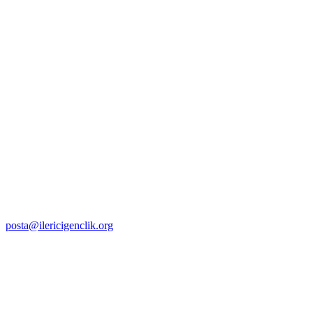
posta@ilericigenclik.org