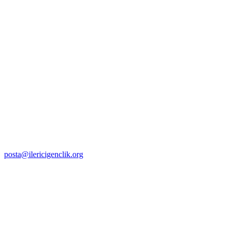
posta@ilericigenclik.org