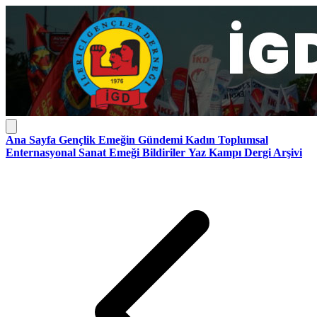
Ana Sayfa
Gençlik
Emeğin Gündemi
Kadın
Toplumsal
Enternasyonal
Sanat Emeği
Bildiriler
Yaz Kampı
Dergi Arşivi