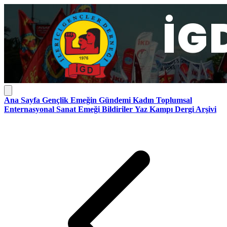
Ana Sayfa
Gençlik
Emeğin Gündemi
Kadın
Toplumsal
Enternasyonal
Sanat Emeği
Bildiriler
Yaz Kampı
Dergi Arşivi