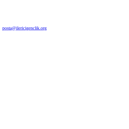
posta@ilericigenclik.org