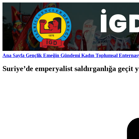
Ana Sayfa
Gençlik
Emeğin Gündemi
Kadın
Toplumsal
Enternas
Suriye’de emperyalist saldırganlığa geçit 