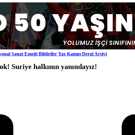
yonal
Sanat Emeği
Bildiriler
Yaz Kampı
Dergi Arşivi
yok! Suriye halkının yanındayız!