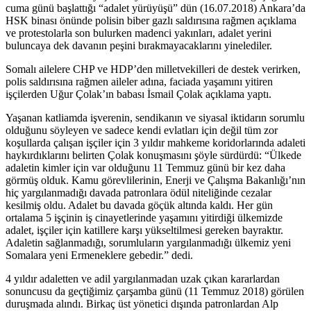
cuma günü başlattığı “adalet yürüyüşü” dün (16.07.2018) Ankara’da
HSK binası önünde polisin biber gazlı saldırısına rağmen açıklama
ve protestolarla son bulurken madenci yakınları, adalet yerini
buluncaya dek davanın peşini bırakmayacaklarını yinelediler.
Somalı ailelere CHP ve HDP’den milletvekilleri de destek verirken,
polis saldırısına rağmen aileler adına, faciada yaşamını yitiren
işçilerden Uğur Çolak’ın babası İsmail Çolak açıklama yaptı.
Yaşanan katliamda işverenin, sendikanın ve siyasal iktidarın sorumlu
olduğunu söyleyen ve sadece kendi evlatları için değil tüm zor
koşullarda çalışan işçiler için 3 yıldır mahkeme koridorlarında adaleti
haykırdıklarını belirten Çolak konuşmasını şöyle sürdürdü: “Ülkede
adaletin kimler için var olduğunu 11 Temmuz günü bir kez daha
görmüş olduk. Kamu görevlilerinin, Enerji ve Çalışma Bakanlığı’nın
hiç yargılanmadığı davada patronlara ödül niteliğinde cezalar
kesilmiş oldu. Adalet bu davada göçük altında kaldı. Her gün
ortalama 5 işçinin iş cinayetlerinde yaşamını yitirdiği ülkemizde
adalet, işçiler için katillere karşı yükseltilmesi gereken bayraktır.
Adaletin sağlanmadığı, sorumluların yargılanmadığı ülkemiz yeni
Somalara yeni Ermeneklere gebedir.” dedi.
4 yıldır adaletten ve adil yargılanmadan uzak çıkan kararlardan
sonuncusu da geçtiğimiz çarşamba günü (11 Temmuz 2018) görülen
duruşmada alındı. Birkaç üst yönetici dışında patronlardan Alp