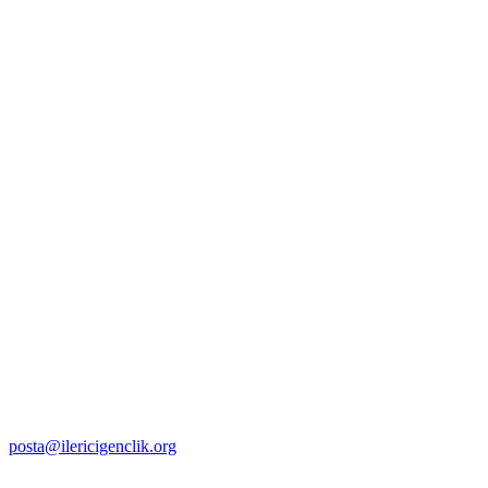
posta@ilericigenclik.org