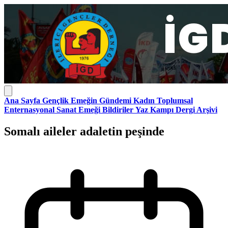
Ana Sayfa
Gençlik
Emeğin Gündemi
Kadın
Toplumsal
Enternasyonal
Sanat Emeği
Bildiriler
Yaz Kampı
Dergi Arşivi
Somalı aileler adaletin peşinde