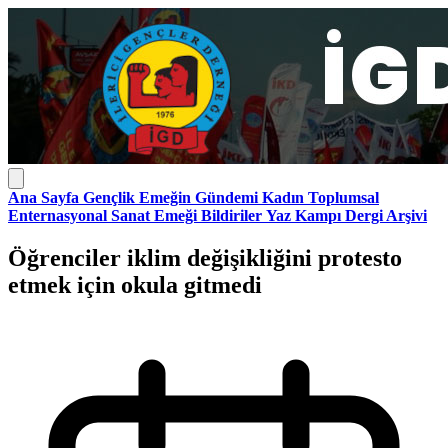
Ana Sayfa
Gençlik
Emeğin Gündemi
Kadın
Toplumsal
Enternasyonal
Sanat Emeği
Bildiriler
Yaz Kampı
Dergi Arşivi
Öğrenciler iklim değişikliğini protesto
etmek için okula gitmedi