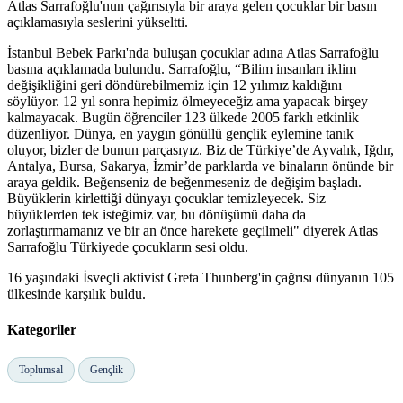
Atlas Sarrafoğlu'nun çağırısıyla bir araya gelen çocuklar bir basın
açıklamasıyla seslerini yükseltti.
İstanbul Bebek Parkı'nda buluşan çocuklar adına Atlas Sarrafoğlu
basına açıklamada bulundu. Sarrafoğlu, “Bilim insanları iklim
değişikliğini geri döndürebilmemiz için 12 yılımız kaldığını
söylüyor. 12 yıl sonra hepimiz ölmeyeceğiz ama yapacak birşey
kalmayacak. Bugün öğrenciler 123 ülkede 2005 farklı etkinlik
düzenliyor. Dünya, en yaygın gönüllü gençlik eylemine tanık
oluyor, bizler de bunun parçasıyız. Biz de Türkiye’de Ayvalık, Iğdır,
Antalya, Bursa, Sakarya, İzmir’de parklarda ve binaların önünde bir
araya geldik. Beğenseniz de beğenmeseniz de değişim başladı.
Büyüklerin kirlettiği dünyayı çocuklar temizleyecek. Siz
büyüklerden tek isteğimiz var, bu dönüşümü daha da
zorlaştırmamanız ve bir an önce harekete geçilmeli" diyerek Atlas
Sarrafoğlu Türkiyede çocukların sesi oldu.
16 yaşındaki İsveçli aktivist Greta Thunberg'in çağrısı dünyanın 105
ülkesinde karşılık buldu.
Kategoriler
Toplumsal
Gençlik