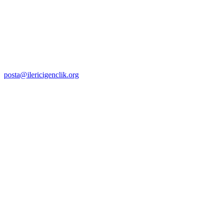
posta@ilericigenclik.org