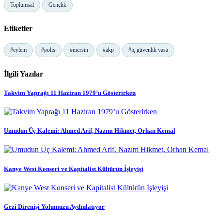
Toplumsal
Gençlik
Etiketler
#eylem
#polis
#mersin
#akp
#iç güvenlik yasa
İlgili Yazılar
Takvim Yaprağı 11 Haziran 1979’u Gösterirken
Umudun Üç Kalemi: Ahmed Arif, Nazım Hikmet, Orhan Kemal
Kanye West Konseri ve Kapitalist Kültürün İşleyişi
Gezi Direnişi Yolumuzu Aydınlatıyor