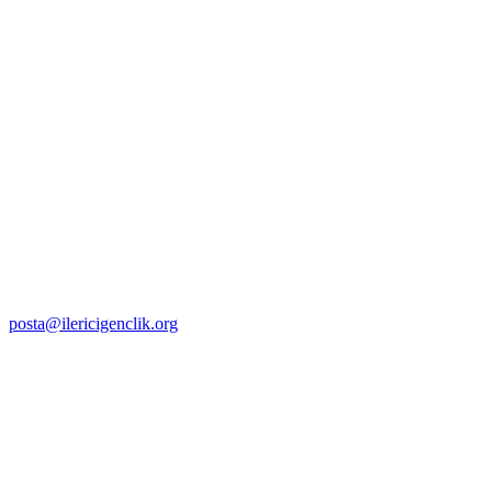
posta@ilericigenclik.org