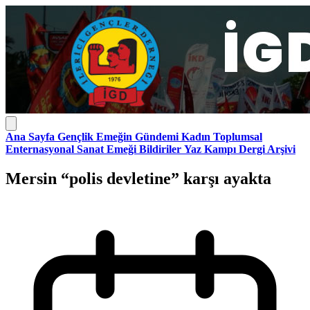
Ana Sayfa
Gençlik
Emeğin Gündemi
Kadın
Toplumsal
Enternasyonal
Sanat Emeği
Bildiriler
Yaz Kampı
Dergi Arşivi
Mersin “polis devletine” karşı ayakta