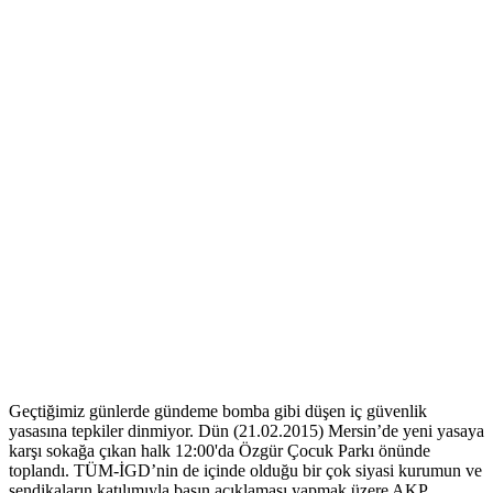
Geçtiğimiz günlerde gündeme bomba gibi düşen iç güvenlik
yasasına tepkiler dinmiyor. Dün (21.02.2015) Mersin’de yeni yasaya
karşı sokağa çıkan halk 12:00'da Özgür Çocuk Parkı önünde
toplandı. TÜM-İGD’nin de içinde olduğu bir çok siyasi kurumun ve
sendikaların katılımıyla basın açıklaması yapmak üzere AKP