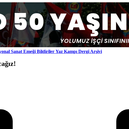
yonal
Sanat Emeği
Bildiriler
Yaz Kampı
Dergi Arşivi
ağız!