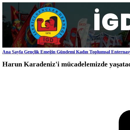
Ana Sayfa
Gençlik
Emeğin Gündemi
Kadın
Toplumsal
Enternas
Harun Karadeniz'i mücadelemizde yaşatac