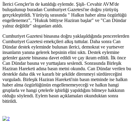
İlerici Gençler'in de katıldığı eylemde. Şişli- Cevahir AVM'de
buluşulunup buradan Cumhuriyet Gazetesi'ne doğru yürüyüş
gerçekleştirildi. Yürüyüş sırasında " Halkın haber alma özgürlüğü
engellenemez", "Hukuk bittiyse Haziran başlar" ve "Can Dündar
yalnız değildir" sloganları atıldı.
Cumhuriyet Gazetesi binasına doğru yaklaşıldığında pencerelerden
Cumhuriyet Gazetesi emekçileri alkış tuttular. Daha sonra Can
Dündar destek eyleminde bulunan ilerici, demokrat ve yurtsever
insanların yanına gelerek hepsinin elini sıktı. Destek eylemine
gelenler gazete binasına davet edildi ve çay ikram edildi. İlk önce
Can Dündar basına ve yurttaşlara seslendi. Sonrasında Birleşik
Haziran Hareketi adına basın metni okundu. Can Dündar verilen bu
destekle daha dik ve kararlı bir şekilde direnmeyi sürdüreceğini
vurguladı. Birleşik Haziran Hareketi'nin basın metninde ise halkın
haber alma özgürlüğünün engellenemeyeceği ve halkın hangi
gruplarla ve hangi çetelerle işbirliği yapıldığını bilmeye hakkının
olduğu söylendi. Eylem basın açıklamaları okunduktan sonra
bitirildi.