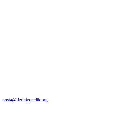
posta@ilericigenclik.org