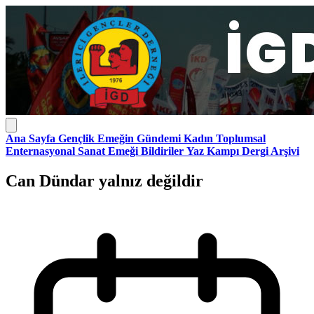
Ana Sayfa
Gençlik
Emeğin Gündemi
Kadın
Toplumsal
Enternasyonal
Sanat Emeği
Bildiriler
Yaz Kampı
Dergi Arşivi
Can Dündar yalnız değildir