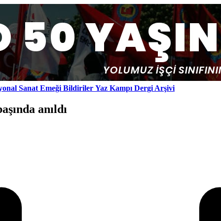
yonal
Sanat Emeği
Bildiriler
Yaz Kampı
Dergi Arşivi
aşında anıldı