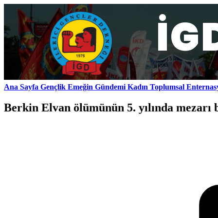
Ana Sayfa
Gençlik
Emeğin Gündemi
Kadın
Toplumsal
Enternas
Berkin Elvan ölümünün 5. yılında mezarı b