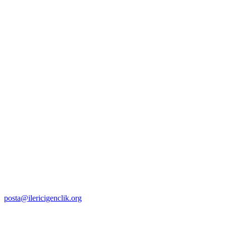
posta@ilericigenclik.org