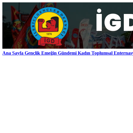
Ana Sayfa
Gençlik
Emeğin Gündemi
Kadın
Toplumsal
Enternas