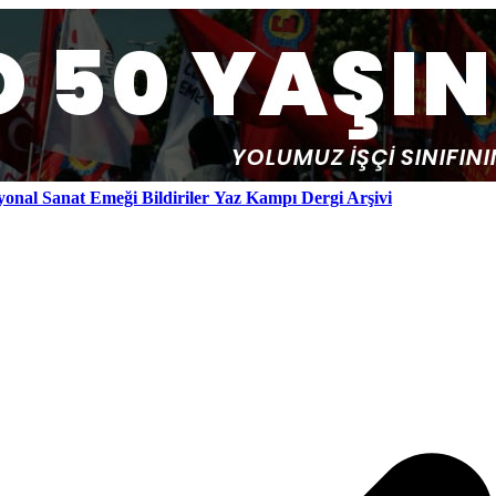
yonal
Sanat Emeği
Bildiriler
Yaz Kampı
Dergi Arşivi